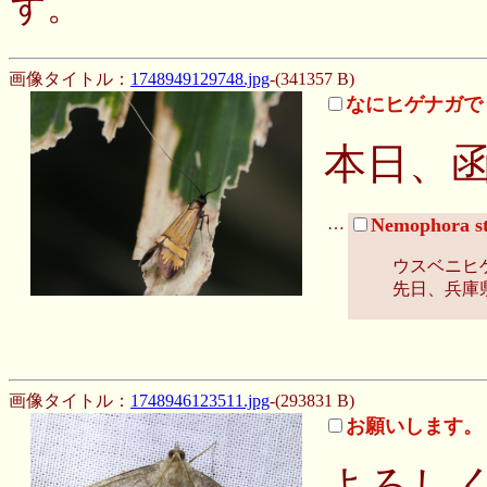
す。
画像タイトル：
1748949129748.jpg
-(341357 B)
なにヒゲナガで
本日、
…
Nemophora st
ウスベニヒ
先日、兵庫
画像タイトル：
1748946123511.jpg
-(293831 B)
お願いします。
よろし