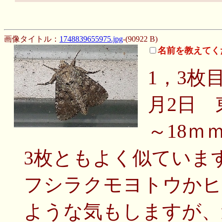
画像タイトル：
1748839655975.jpg
-(90922 B)
名前を教えてく
1，3枚
月2日 
～18ｍ
3枚ともよく似ていま
フシラクモヨトウかヒ
ような気もしますが、