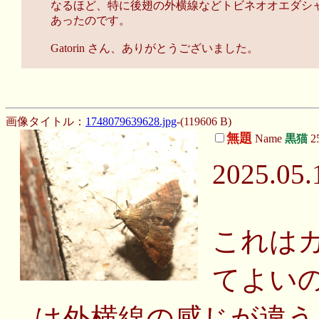
なるほど、特に後翅の外横線などトビネオオエダシャ
あったのです。
Gatorin さん、ありがとうございました。
画像タイトル：
1748079639628.jpg
-(119606 B)
無題
Name
黒猫
25
2025.05.
これは
てよいの
は外横線の感じが違う