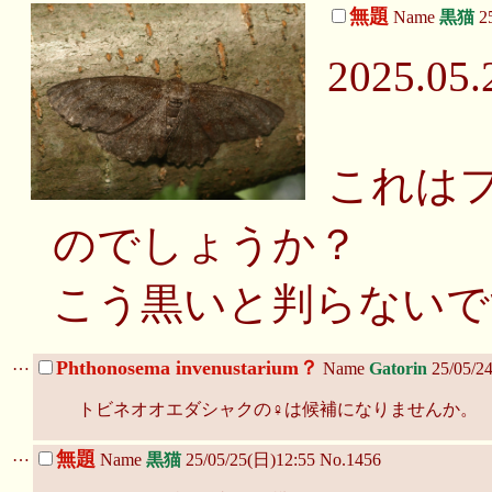
無題
Name
黒猫
25
2025.
これは
のでしょうか？
こう黒いと判らないで
…
Phthonosema invenustarium？
Name
Gatorin
25/05/2
トビネオオエダシャクの♀は候補になりませんか。
…
無題
Name
黒猫
25/05/25(日)12:55 No.1456