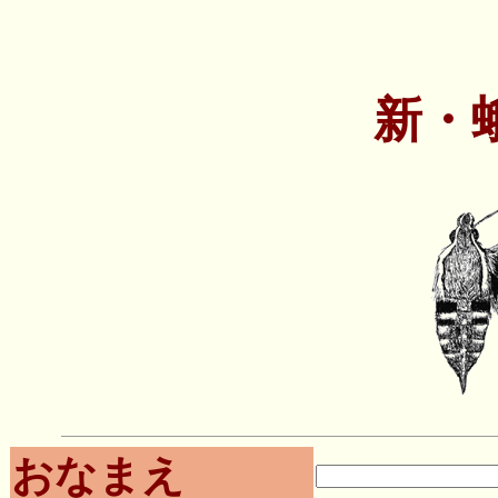
新・
おなまえ