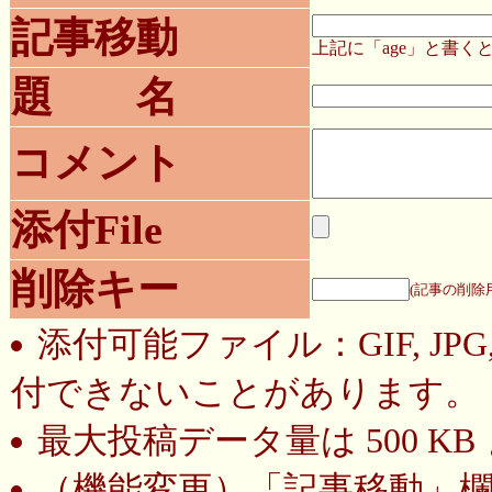
記事移動
上記に「age」と書
題 名
コメント
添付File
削除キー
(記事の削除
添付可能ファイル：GIF, JP
付できないことがあります。
最大投稿データ量は 500 K
（機能変更）
「記事移動」欄