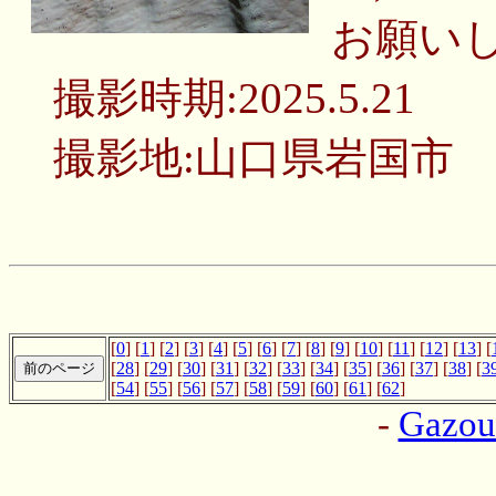
お願い
撮影時期:2025.5.21
撮影地:山口県岩国市
[
0
] [
1
] [
2
] [
3
] [
4
] [
5
] [
6
] [
7
] [
8
] [
9
] [
10
] [
11
] [
12
] [
13
] [
[
28
] [
29
] [
30
] [
31
] [
32
] [
33
] [
34
] [
35
] [
36
] [
37
] [
38
] [
3
[
54
] [
55
] [
56
] [
57
] [
58
] [
59
] [
60
] [
61
] [
62
]
-
Gazo