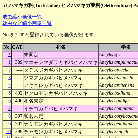
51.ハマキガ科(Tortricidae) ヒメハマキガ亜科(Olethreutinae) An
成虫縮小画像一覧
幼虫など縮小画像一覧
No.を押すと登録されている画像が出ます。
No.
CAT
和名
学名
*
----
Ancylis
sp.
未同定
1
389
Ancylis amplimacul
マエモンマダラカギバヒメハマキ
2
----
Ancylis apicella
タテスジカギバヒメハマキ
3
----
Ancylis apicipicta
ツマアカカギバヒメハマキ
4
----
Ancylis arcitenens
アキニレカギバヒメハマキ
5
402
Ancylis badiana
セクロモンカギバヒメハマキ
6
406
Ancylis caudifer
和名未定
7
----
Ancylis comptana
イチゴカギバヒメハマキ
8
397
Ancylis corylicolan
和名未定
9
392
Ancylis geminana
ナミモンカギバヒメハマキ
10
399
Ancylis kenneli
チャモンカギバヒメハマキ