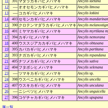
11
391
Ancylis laetana
マダラカギバヒメハマキ
12
----
Ancylis limosa
オオセモンカギバヒメハマキ
13
----
Ancylis lotkini
コカギバヒメハマキ
14
403
Ancylis mandarina
セモンカギバヒメハマキ
15
390
Ancylis melanostig
クロテンマダラカギバヒメハマキ
16
401
Ancylis myrtilana m
ミヤマカギバヒメハマキ
17
394
Ancylis nemorana
カギバヒメハマキ
18
400
Ancylis obtusana
ウススジアカカギバヒメハマキ
19
395
Ancylis partitana
カバカギバヒメハマキ
20
393
Ancylis repandana
ナガカギバヒメハマキ
21
405
Ancylis sativa
ナツメカギバヒメハマキ
22
404
Ancylis selenana
フタボシヒメハマキ
23
----
Ancylis
sp.
ツマキカギバヒメハマキ
24
398
Ancylis uncella
ウスベニカギバヒメハマキ
25
407
Ancylis unculana
ウスキカギバヒメハマキ
26
----
Ancylis unguicella
ニシベツヒメハマキ
27
396
Ancylis upupana
コゲチャカギバヒメハマキ
属一覧