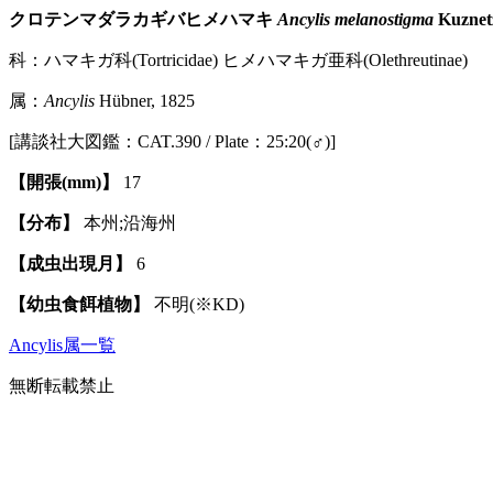
クロテンマダラカギバヒメハマキ
Ancylis melanostigma
Kuznetz
科：ハマキガ科(Tortricidae) ヒメハマキガ亜科(Olethreutinae)
属：
Ancylis
Hübner, 1825
[講談社大図鑑：CAT.390 / Plate：25:20(♂)]
【開張(mm)】
17
【分布】
本州;沿海州
【成虫出現月】
6
【幼虫食餌植物】
不明(※KD)
Ancylis属一覧
無断転載禁止