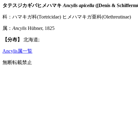
タテスジカギバヒメハマキ
Ancylis apicella
([Denis & Schiffermü
科：ハマキガ科(Tortricidae) ヒメハマキガ亜科(Olethreutinae)
属：
Ancylis
Hübner, 1825
【分布】
北海道;
Ancylis属一覧
無断転載禁止