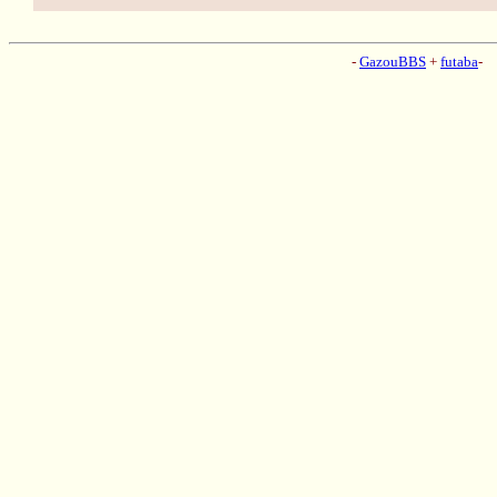
-
GazouBBS
+
futaba
-