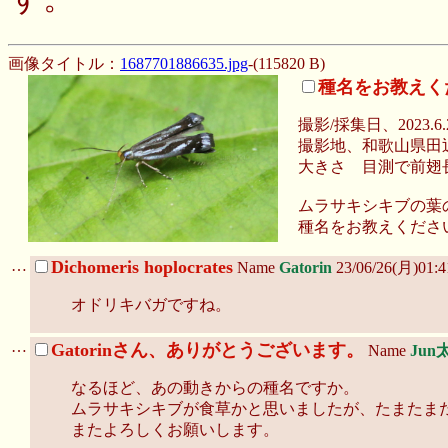
す。
画像タイトル：
1687701886635.jpg
-(115820 B)
種名をお教えく
撮影/採集日、2023.6.2
撮影地、和歌山県田
大きさ 目測で前翅
ムラサキシキブの葉
種名をお教えくださ
…
Dichomeris hoplocrates
Name
Gatorin
23/06/26(月)01:
オドリキバガですね。
…
Gatorinさん、ありがとうございます。
Name
Jun
なるほど、あの動きからの種名ですか。
ムラサキシキブが食草かと思いましたが、たまたま
またよろしくお願いします。