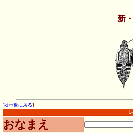
新
[
掲示板に戻る
]
おなまえ