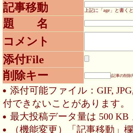
記事移動
上記に「age」と書
題 名
コメント
添付File
削除キー
(記事の削除
添付可能ファイル：GIF, JP
付できないことがあります。
最大投稿データ量は 500 K
（機能変更）
「記事移動」欄