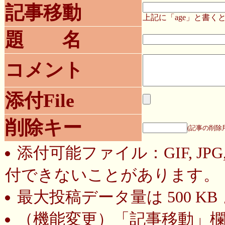
記事移動
上記に「age」と書
題 名
コメント
添付File
削除キー
(記事の削除
添付可能ファイル：GIF, JP
付できないことがあります。
最大投稿データ量は 500 K
（機能変更）
「記事移動」欄