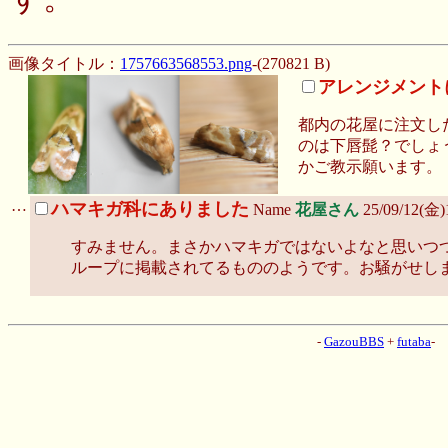
す。
画像タイトル：
1757663568553.png
-(270821 B)
アレンジメント
都内の花屋に注文し
のは下唇髭？でしょ
かご教示願います。
…
ハマキガ科にありました
Name
花屋さん
25/09/12(金)
すみません。まさかハマキガではないよなと思いつつ再確認
ループに掲載されてるもののようです。お騒がせし
-
GazouBBS
+
futaba
-