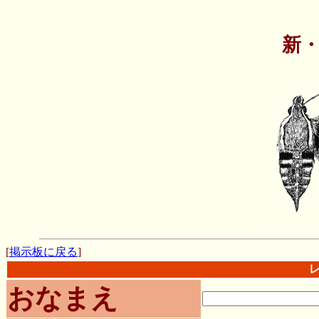
新
[
掲示板に戻る
]
おなまえ