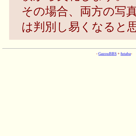
その場合、両方の写
は判別し易くなると思
-
GazouBBS
+
futaba
-