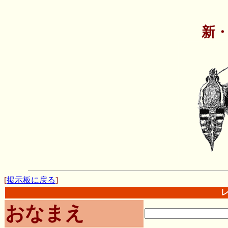
新
[
掲示板に戻る
]
おなまえ