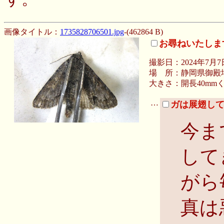
す。
画像タイトル：
1735828706501.jpg
-(462864 B)
お尋ねいたします
撮影日：2024年7月7
場 所：静岡県御殿
大きさ：開長40mm
…
ガは展翅し
今ま
して
がら
真は