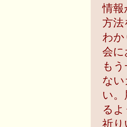
情報
方法
わか
会に
もう
ない
い。
るよ
祈り