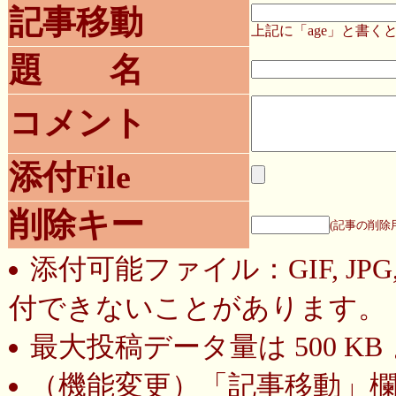
記事移動
上記に「age」と書
題 名
コメント
添付File
削除キー
(記事の削除
添付可能ファイル：GIF, JP
付できないことがあります。
最大投稿データ量は 500 K
（機能変更）
「記事移動」欄