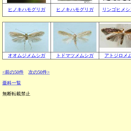
ヒノキハモグリガ
ヒノキハモグリガ
リンゴヒメシ
オオムジメムシガ
トドマツメムシガ
アトジロメ
<前の50件
次の50件>
亜科一覧
無断転載禁止