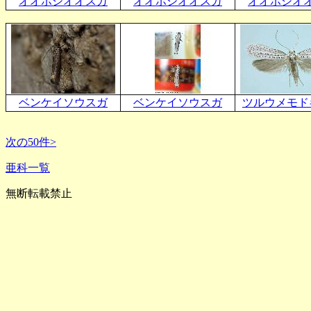
オオボシオオスガ
オオボシオオスガ
オオボシオ
ベンケイソウスガ
ベンケイソウスガ
ツルウメモド
次の50件>
亜科一覧
無断転載禁止