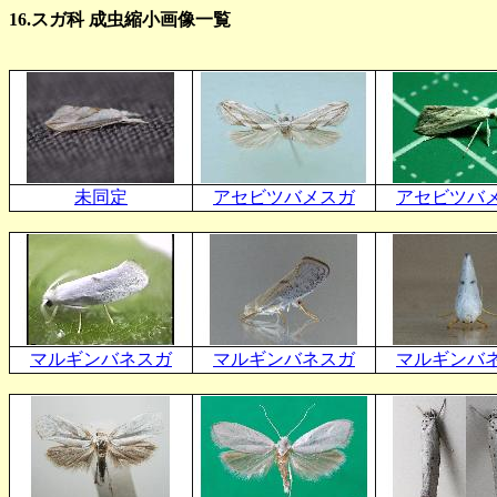
16.スガ科 成虫縮小画像一覧
未同定
アセビツバメスガ
アセビツバ
マルギンバネスガ
マルギンバネスガ
マルギンバ