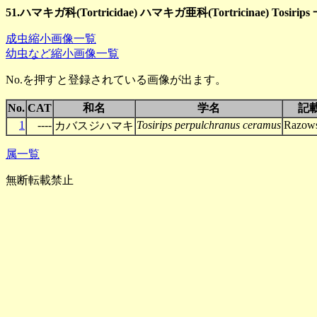
51.ハマキガ科(Tortricidae) ハマキガ亜科(Tortricinae) Tosirips
成虫縮小画像一覧
幼虫など縮小画像一覧
No.を押すと登録されている画像が出ます。
No.
CAT
和名
学名
記
1
----
Tosirips perpulchranus ceramus
Razows
カバスジハマキ
属一覧
無断転載禁止