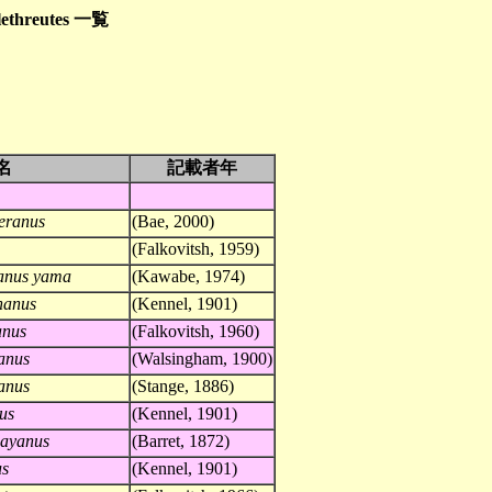
ethreutes 一覧
名
記載者年
yeranus
(Bae, 2000)
(Falkovitsh, 1959)
tanus yama
(Kawabe, 1974)
nanus
(Kennel, 1901)
anus
(Falkovitsh, 1960)
eanus
(Walsingham, 1900)
tanus
(Stange, 1886)
us
(Kennel, 1901)
dayanus
(Barret, 1872)
us
(Kennel, 1901)