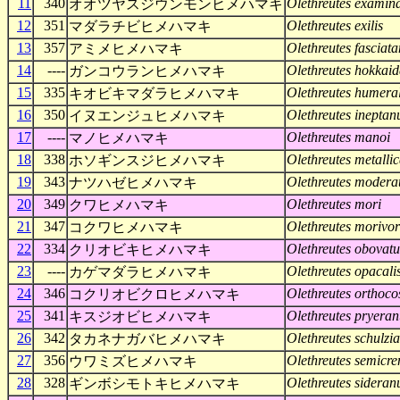
11
340
Olethreutes examin
オオツヤスジウンモンヒメハマキ
12
351
Olethreutes exilis
マダラチビヒメハマキ
13
357
Olethreutes fasciat
アミメヒメハマキ
14
----
Olethreutes hokkai
ガンコウランヒメハマキ
15
335
Olethreutes humeral
キオビキマダラヒメハマキ
16
350
Olethreutes ineptan
イヌエンジュヒメハマキ
17
----
Olethreutes manoi
マノヒメハマキ
18
338
Olethreutes metalli
ホソギンスジヒメハマキ
19
343
Olethreutes modera
ナツハゼヒメハマキ
20
349
Olethreutes mori
クワヒメハマキ
21
347
Olethreutes morivo
コクワヒメハマキ
22
334
Olethreutes obovatu
クリオビキヒメハマキ
23
----
Olethreutes opacali
カゲマダラヒメハマキ
24
346
Olethreutes orthoc
コクリオビクロヒメハマキ
25
341
Olethreutes pryeran
キスジオビヒメハマキ
26
342
Olethreutes schulzi
タカネナガバヒメハマキ
27
356
Olethreutes semicr
ウワミズヒメハマキ
28
328
Olethreutes sideran
ギンボシモトキヒメハマキ