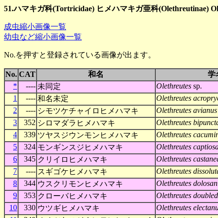
51.ハマキガ科(Tortricidae) ヒメハマキガ亜科(Olethreutinae) Ol
成虫縮小画像一覧
幼虫など縮小画像一覧
No.を押すと登録されている画像が出ます。
No.
CAT
和名
学
*
----
Olethreutes
sp.
未同定
1
----
Olethreutes acropr
和名未定
2
----
Olethreutes avianus
シモツケチャイロヒメハマキ
3
352
Olethreutes bipunc
シロマダラヒメハマキ
4
339
Olethreutes cacumi
ツヤスジウンモンヒメハマキ
5
324
Olethreutes captios
モンギンスジヒメハマキ
6
345
Olethreutes castan
クリイロヒメハマキ
7
----
Olethreutes dissolu
スギゴケヒメハマキ
8
344
Olethreutes dolosan
ウスクリモンヒメハマキ
9
353
Olethreutes double
クローバヒメハマキ
10
330
Olethreutes electan
ウツギヒメハマキ