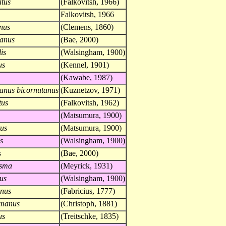
atus
(Falkovitsh, 1966)
Falkovitsh, 1966
anus
(Clemens, 1860)
danus
(Bae, 2000)
is
(Walsingham, 1900)
us
(Kennel, 1901)
(Kawabe, 1987)
canus bicornutanus
(Kuznetzov, 1971)
tus
(Falkovitsh, 1962)
(Matsumura, 1900)
rus
(Matsumura, 1900)
s
(Walsingham, 1900)
s
(Bae, 2000)
osma
(Meyrick, 1931)
us
(Walsingham, 1900)
anus
(Fabricius, 1777)
emanus
(Christoph, 1881)
us
(Treitschke, 1835)