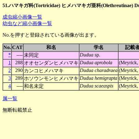
51.ハマキガ科(Tortricidae) ヒメハマキガ亜科(Olethreutinae) 
成虫縮小画像一覧
幼虫など縮小画像一覧
No.を押すと登録されている画像が出ます。
No.
CAT
和名
学名
記載
*
----
Dudua
sp.
未同定
1
288
Dudua aprobola
(Meyrick,
オオセンダンヒメハマキ
2
290
Dudua charadraea
(Meyrick,
カンコヒメハマキ
3
289
Dudua hemigrapta
(Meyrick,
ホソウンモンヒメハマキ
4
----
Dudua scaeaspis
(Meyrick,
和名未定
属一覧
無断転載禁止