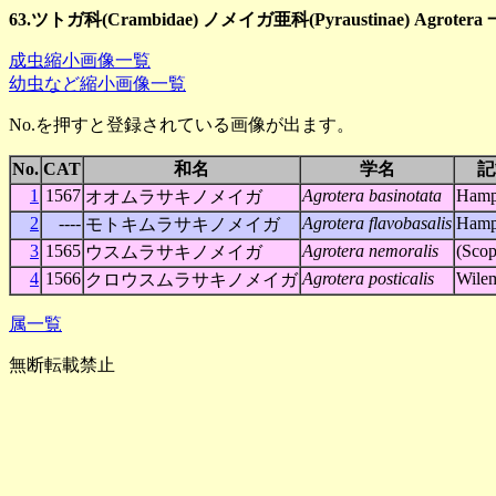
63.ツトガ科(Crambidae) ノメイガ亜科(Pyraustinae) Agrotera
成虫縮小画像一覧
幼虫など縮小画像一覧
No.を押すと登録されている画像が出ます。
No.
CAT
和名
学名
記
1
1567
Agrotera basinotata
Hamp
オオムラサキノメイガ
2
----
Agrotera flavobasalis
Hamp
モトキムラサキノメイガ
3
1565
Agrotera nemoralis
(Scop
ウスムラサキノメイガ
4
1566
Agrotera posticalis
Wile
クロウスムラサキノメイガ
属一覧
無断転載禁止