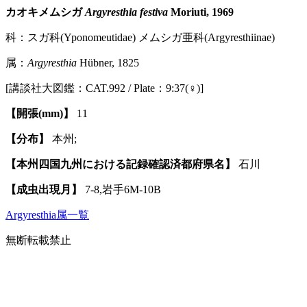
カオキメムシガ
Argyresthia festiva
Moriuti, 1969
科：スガ科(Yponomeutidae) メムシガ亜科(Argyresthiinae)
属：
Argyresthia
Hübner, 1825
[講談社大図鑑：CAT.992 / Plate：9:37(♀)]
【開張(mm)】
11
【分布】
本州;
【本州四国九州における記録確認済都府県名】
石川
【成虫出現月】
7-8,岩手6M-10B
Argyresthia属一覧
無断転載禁止