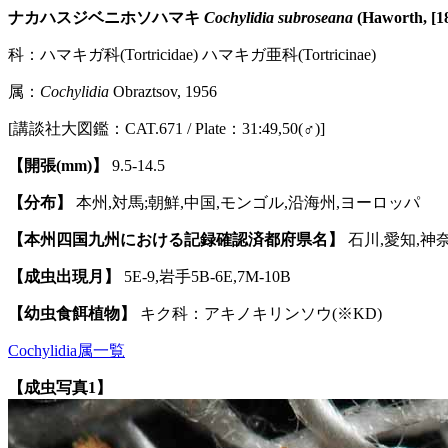
ナカハスジベニホソハマキ
Cochylidia subroseana
(Haworth, [18
科：ハマキガ科(Tortricidae) ハマキガ亜科(Tortricinae)
属：
Cochylidia
Obraztsov, 1956
[講談社大図鑑：CAT.671 / Plate：31:49,50(♂)]
【開張(mm)】
9.5-14.5
【分布】
本州,対馬;朝鮮,中国,モンゴル,沿海州,ヨーロッパ
【本州四国九州における記録確認済都府県名】
石川,愛知,神
【成虫出現月】
5E-9,岩手5B-6E,7M-10B
【幼虫食餌植物】
キク科：アキノキリンソウ(※KD)
Cochylidia属一覧
【成虫写真1】