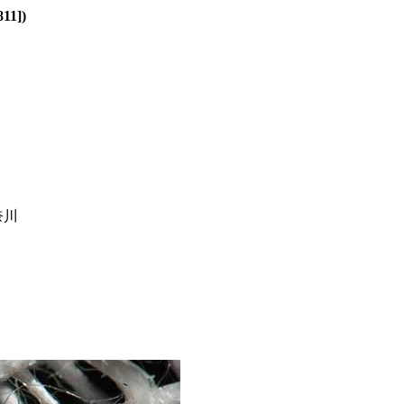
11])
奈川