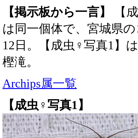
【掲示板から一言】
【成
は同一個体で、宮城県の
12日。【成虫♀写真1】は
樫滝。
Archips属一覧
【成虫♀写真1】