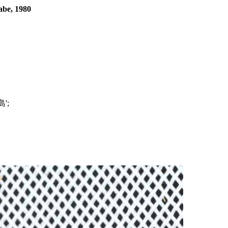
be, 1980
';