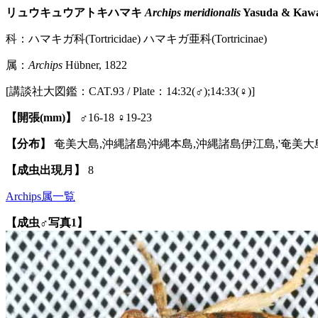
リュウキュウアトキハマキ
Archips meridionalis
Yasuda & Kawa
科：ハマキガ科(Tortricidae) ハマキガ亜科(Tortricinae)
属：
Archips
Hübner, 1822
[講談社大図鑑：CAT.93 / Plate：14:32(♂);14:33(♀)]
【開張(mm)】
♂16-18 ♀19-23
【分布】
奄美大島,沖縄諸島沖縄本島,沖縄諸島伊江島,'奄美大島
【成虫出現月】
8
Archips属一覧
【成虫♂写真1】