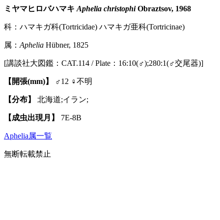
ミヤマヒロバハマキ
Aphelia christophi
Obraztsov, 1968
科：ハマキガ科(Tortricidae) ハマキガ亜科(Tortricinae)
属：
Aphelia
Hübner, 1825
[講談社大図鑑：CAT.114 / Plate：16:10(♂);280:1(♂交尾器)]
【開張(mm)】
♂12 ♀不明
【分布】
北海道;イラン;
【成虫出現月】
7E-8B
Aphelia属一覧
無断転載禁止