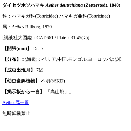
ダイセツホソハマキ
Aethes deutschiana
(Zetterstedt, 1840)
科：ハマキガ科(Tortricidae) ハマキガ亜科(Tortricinae)
属：
Aethes
Billberg, 1820
[講談社大図鑑：CAT.661 / Plate：31:45(♀)]
【開張(mm)】
15-17
【分布】
北海道;シベリア,中国,モンゴル,ヨーロッパ,北米
【成虫出現月】
7M
【幼虫食餌植物】
不明(※KD)
【掲示板から一言】
「高山蛾」。
Aethes属一覧
無断転載禁止