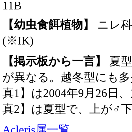
11B
【幼虫食餌植物】
ニレ科
(※IK)
【掲示板から一言】
夏型
が異なる。越冬型にも多
真1】は2004年9月26
真2】は夏型で、上が♂下
Acleris属一覧