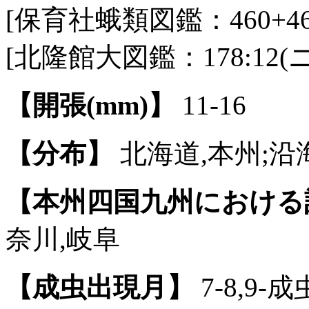
[保育社蛾類図鑑：460+46
[北隆館大図鑑：178:12
【開張(mm)】
11-16
【分布】
北海道,本州;沿
【本州四国九州における
奈川,岐阜
【成虫出現月】
7-8,9-成