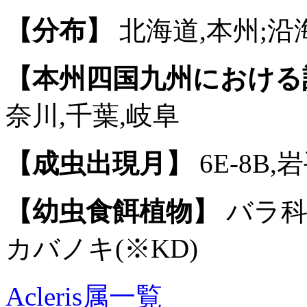
【分布】
北海道,本州;沿
【本州四国九州における
奈川,千葉,岐阜
【成虫出現月】
6E-8B,
【幼虫食餌植物】
バラ科
カバノキ(※KD)
Acleris属一覧