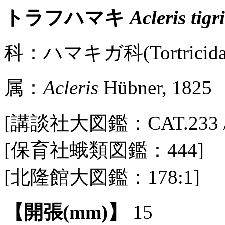
トラフハマキ
Acleris tigr
科：ハマキガ科(Tortricidae
属：
Acleris
Hübner, 1825
[講談社大図鑑：CAT.233 / P
[保育社蛾類図鑑：444]
[北隆館大図鑑：178:1]
【開張(mm)】
15