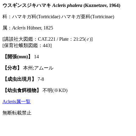
ウスギンスジキハマキ
Acleris phalera
(Kuznetzov, 1964)
科：ハマキガ科(Tortricidae) ハマキガ亜科(Tortricinae)
属：
Acleris
Hübner, 1825
[講談社大図鑑：CAT.221 / Plate：21:25(♂)]
[保育社蛾類図鑑：443]
【開張(mm)】
14
【分布】
本州;アムール
【成虫出現月】
7-8
【幼虫食餌植物】
不明(※KD)
Acleris属一覧
無断転載禁止