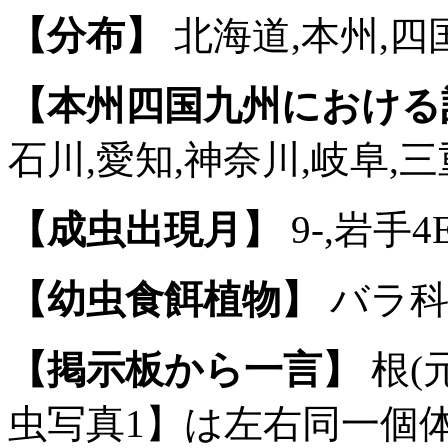
【分布】
北海道,本州,四
【本州四国九州における
石川,愛知,神奈川,岐阜,三
【成虫出現月】
9-,岩手4E
【幼虫食餌植物】
バラ科
【掲示板から一言】
根(
虫写真1】は左右同一個体で