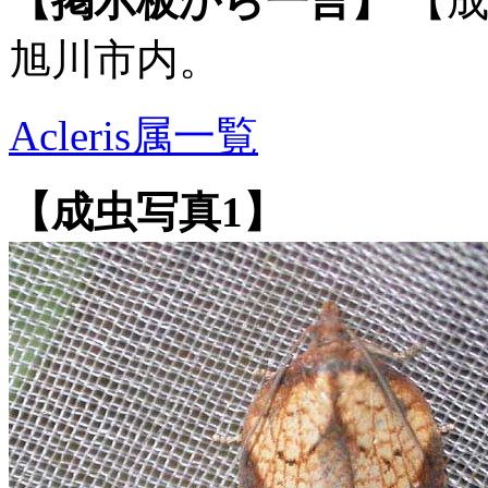
【掲示板から一言】
【成
旭川市内。
Acleris属一覧
【成虫写真1】