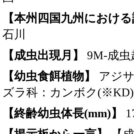
【本州四国九州における
石川
【成虫出現月】
9M-成虫越
【幼虫食餌植物】
アジサ
ズラ科：カンボク(※KD)
【終齢幼虫体長(mm)】
1