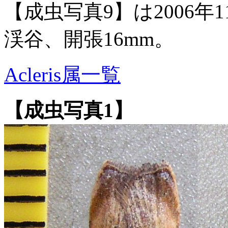
【成虫写真9】は2006年
渓谷、開張16mm。
Acleris属一覧
【成虫写真1】