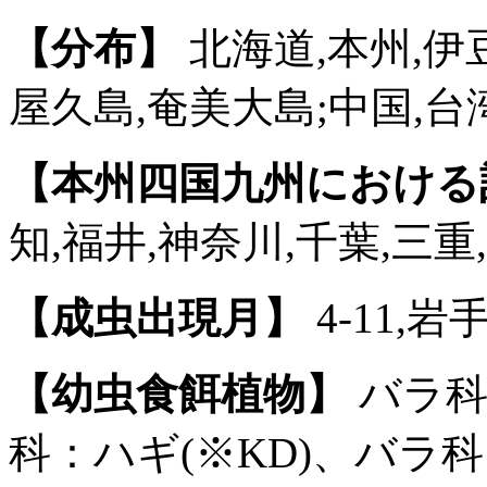
【分布】
北海道,本州,伊豆
屋久島,奄美大島;中国,台
【本州四国九州における
知,福井,神奈川,千葉,三重
【成虫出現月】
4-11,岩手
【幼虫食餌植物】
バラ科
科：ハギ(※KD)、バ