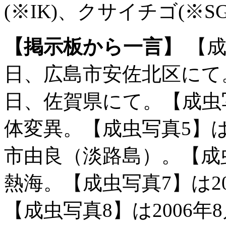
(※IK)、クサイチゴ(※SG
【掲示板から一言】
【成
日、広島市安佐北区にて。
日、佐賀県にて。【成虫
体変異。【成虫写真5】は2
市由良（淡路島）。【成虫写
熱海。【成虫写真7】は20
【成虫写真8】は2006年