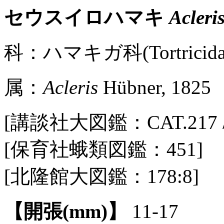
セウスイロハマキ
Acleri
科：ハマキガ科(Tortricidae
属：
Acleris
Hübner, 1825
[講談社大図鑑：CAT.217 / P
[保育社蛾類図鑑：451]
[北隆館大図鑑：178:8]
【開張(mm)】
11-17