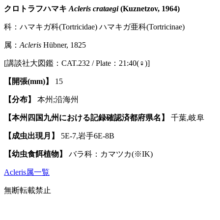
クロトラフハマキ
Acleris crataegi
(Kuznetzov, 1964)
科：ハマキガ科(Tortricidae) ハマキガ亜科(Tortricinae)
属：
Acleris
Hübner, 1825
[講談社大図鑑：CAT.232 / Plate：21:40(♀)]
【開張(mm)】
15
【分布】
本州;沿海州
【本州四国九州における記録確認済都府県名】
千葉,岐阜
【成虫出現月】
5E-7,岩手6E-8B
【幼虫食餌植物】
バラ科：カマツカ(※IK)
Acleris属一覧
無断転載禁止