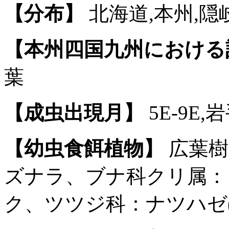
【分布】
北海道,本州,隠
【本州四国九州における
葉
【成虫出現月】
5E-9E,
【幼虫食餌植物】
広葉樹
ズナラ、ブナ科クリ属：
ク、ツツジ科：ナツハゼ(