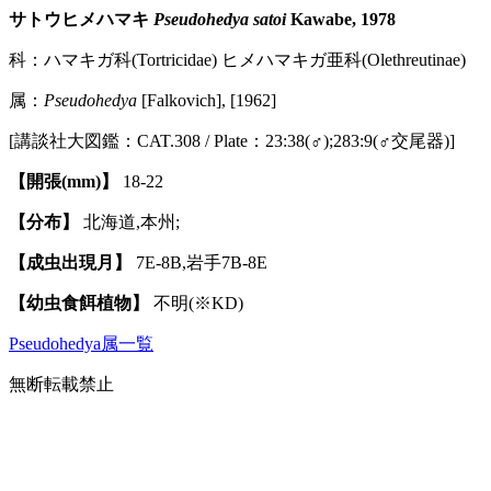
サトウヒメハマキ
Pseudohedya satoi
Kawabe, 1978
科：ハマキガ科(Tortricidae) ヒメハマキガ亜科(Olethreutinae)
属：
Pseudohedya
[Falkovich], [1962]
[講談社大図鑑：CAT.308 / Plate：23:38(♂);283:9(♂交尾器)]
【開張(mm)】
18-22
【分布】
北海道,本州;
【成虫出現月】
7E-8B,岩手7B-8E
【幼虫食餌植物】
不明(※KD)
Pseudohedya属一覧
無断転載禁止