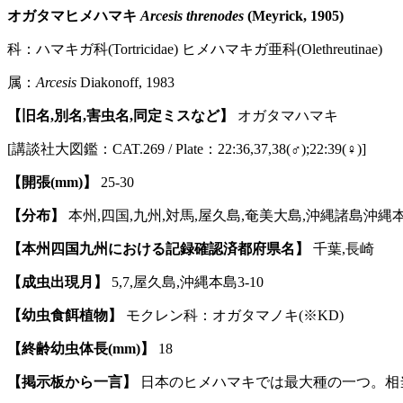
オガタマヒメハマキ
Arcesis threnodes
(Meyrick, 1905)
科：ハマキガ科(Tortricidae) ヒメハマキガ亜科(Olethreutinae)
属：
Arcesis
Diakonoff, 1983
【旧名,別名,害虫名,同定ミスなど】
オガタマハマキ
[講談社大図鑑：CAT.269 / Plate：22:36,37,38(♂);22:39(♀)]
【開張(mm)】
25-30
【分布】
本州,四国,九州,対馬,屋久島,奄美大島,沖縄諸島沖縄
【本州四国九州における記録確認済都府県名】
千葉,長崎
【成虫出現月】
5,7,屋久島,沖縄本島3-10
【幼虫食餌植物】
モクレン科：オガタマノキ(※KD)
【終齢幼虫体長(mm)】
18
【掲示板から一言】
日本のヒメハマキでは最大種の一つ。相