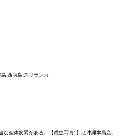
本島,西表島;スリランカ
当な個体変異がある。【成虫写真1】は沖縄本島産。