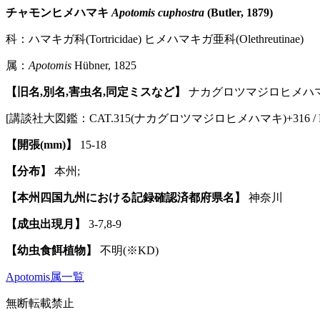
チャモンヒメハマキ
Apotomis cuphostra
(Butler, 1879)
科：ハマキガ科(Tortricidae) ヒメハマキガ亜科(Olethreutinae)
属：
Apotomis
Hübner, 1825
【旧名,別名,害虫名,同定ミスなど】
ナカグロツマジロヒメハ
[講談社大図鑑：CAT.315(ナカグロツマジロヒメハマキ)+316 / Plate：2
【開張(mm)】
15-18
【分布】
本州;
【本州四国九州における記録確認済都府県名】
神奈川
【成虫出現月】
3-7,8-9
【幼虫食餌植物】
不明(※KD)
Apotomis属一覧
無断転載禁止