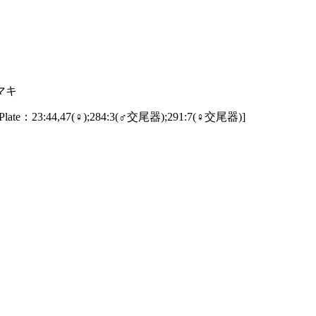
マキ
3:44,47(♀);284:3(♂交尾器);291:7(♀交尾器)]