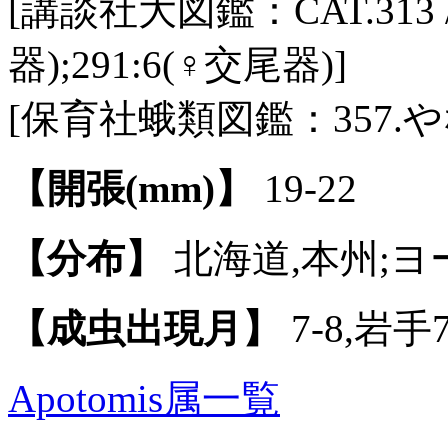
[講談社大図鑑：CAT.313 / P
器);291:6(♀交尾器)]
[保育社蛾類図鑑：357.
【開張(mm)】
19-22
【分布】
北海道,本州;ヨ
【成虫出現月】
7-8,岩手7
Apotomis属一覧