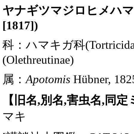
ヤナギツマジロヒメハ
[1817])
科：ハマキガ科(Tortric
(Olethreutinae)
属：
Apotomis
Hübner, 182
【旧名,別名,害虫名,同
マキ