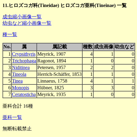
11.ヒロズコガ科(Tineidae) ヒロズコガ亜科(Tineinae) 一覧
成虫縮小画像一覧
幼虫など縮小画像一覧
種一覧
No.
属
属記載
種数
成虫画像
幼虫など
1
Crypsithyris
Meyrick, 1907
4
1
0
2
Trichophaga
Ragonot, 1894
1
0
0
3
Niditinea
Petersen, 1957
2
2
0
4
Tineola
Herrich-Schäffer, 1853
1
1
0
5
Tinea
Linnaeus, 1758
4
1
1
6
Monopis
Hübner, 1825
3
3
0
7
Ceratosticha
Meyrick, 1935
1
0
0
亜科合計 16種
亜科一覧
無断転載禁止