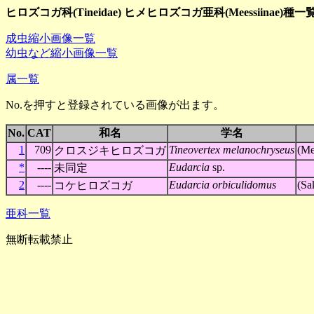
ヒロズコガ科(Tineidae) ヒメヒロズコガ亜科(Meessiinae)種一
成虫縮小画像一覧
幼虫など縮小画像一覧
属一覧
No.を押すと登録されている画像が出ます。
No.
CAT
和名
学名
1
709
Tineovertex melanochryseus
(Me
クロスジキヒロズコガ
*
----
Eudarcia
sp.
未同定
2
----
Eudarcia orbiculidomus
(Sa
コケヒロズコガ
亜科一覧
無断転載禁止