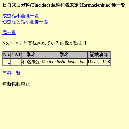
ヒロズコガ科(Tineidae) 亜科和名未定(Harmacloninae)種一覧
成虫縮小画像一覧
幼虫など縮小画像一覧
属一覧
No.を押すと登録されている画像が出ます。
No.
CAT
和名
学名
記載者年
1
----
Micrerethista denticulata
Davis, 1998
和名未定
亜科一覧
無断転載禁止