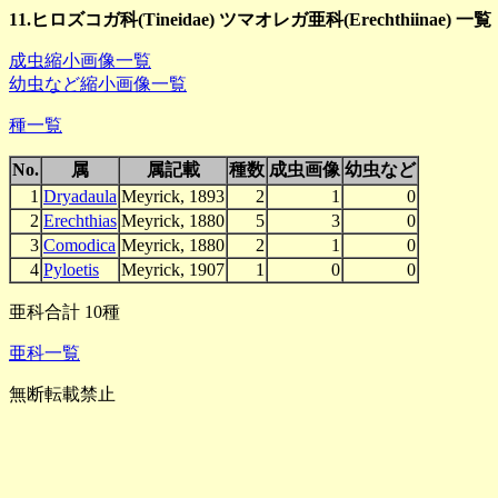
11.ヒロズコガ科(Tineidae) ツマオレガ亜科(Erechthiinae) 一覧
成虫縮小画像一覧
幼虫など縮小画像一覧
種一覧
No.
属
属記載
種数
成虫画像
幼虫など
1
Dryadaula
Meyrick, 1893
2
1
0
2
Erechthias
Meyrick, 1880
5
3
0
3
Comodica
Meyrick, 1880
2
1
0
4
Pyloetis
Meyrick, 1907
1
0
0
亜科合計 10種
亜科一覧
無断転載禁止