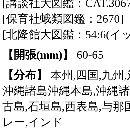
[講談社大図鑑：CAT.3067 / 
[保育社蛾類図鑑：2670]
[北隆館大図鑑：54:6(
【開張(mm)】
60-65
【分布】
本州,四国,九州,
沖縄諸島沖縄本島,沖縄諸
古島,石垣島,西表島,与那
レー,インド