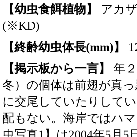
【幼虫食餌植物】
アカザ
(※KD)
【終齢幼虫体長(mm)】
1
【掲示板から一言】
年２
冬）の個体は前翅が真っ
に交尾していたりしてい
配もない。海岸ではハマ
虫写真1】は2004年5