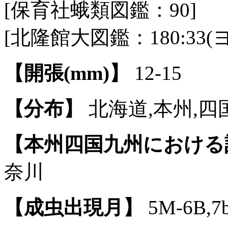
[保育社蛾類図鑑：90]
[北隆館大図鑑：180:33
【開張(mm)】
12-15
【分布】
北海道,本州,四
【本州四国九州における
奈川
【成虫出現月】
5M-6B,7