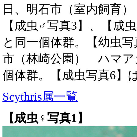
日、明石市（室内飼育）
【成虫♂写真3】、【成虫
と同一個体群。【幼虫写真1
市（林崎公園） ハマア
個体群。【成虫写真6】は
Scythris属一覧
【成虫♀写真1】