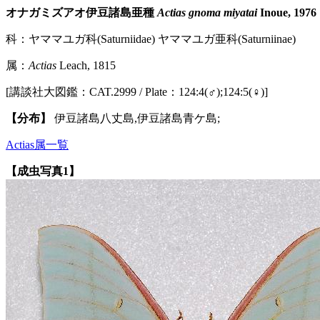
オナガミズアオ伊豆諸島亜種
Actias gnoma miyatai
Inoue, 1976
科：ヤママユガ科(Saturniidae) ヤママユガ亜科(Saturniinae)
属：
Actias
Leach, 1815
[講談社大図鑑：CAT.2999 / Plate：124:4(♂);124:5(♀)]
【分布】
伊豆諸島八丈島,伊豆諸島青ケ島;
Actias属一覧
【成虫写真1】