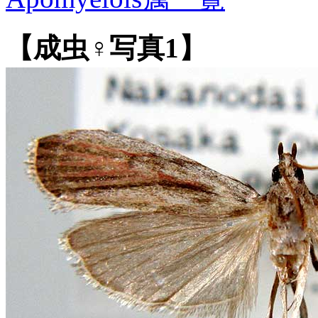
【成虫♀写真1】