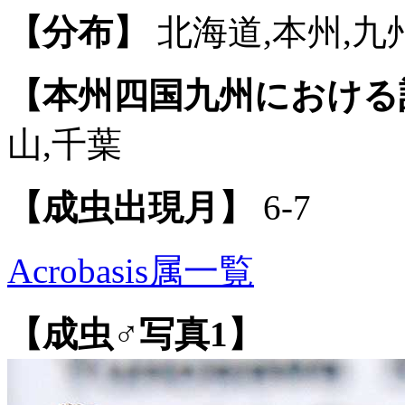
【分布】
北海道,本州,九州
【本州四国九州における
山,千葉
【成虫出現月】
6-7
Acrobasis属一覧
【成虫♂写真1】