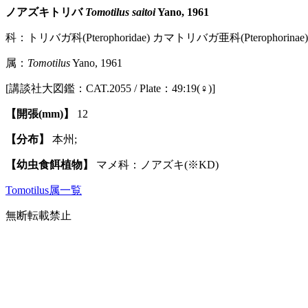
ノアズキトリバ
Tomotilus saitoi
Yano, 1961
科：トリバガ科(Pterophoridae) カマトリバガ亜科(Pterophorinae)
属：
Tomotilus
Yano, 1961
[講談社大図鑑：CAT.2055 / Plate：49:19(♀)]
【開張(mm)】
12
【分布】
本州;
【幼虫食餌植物】
マメ科：ノアズキ(※KD)
Tomotilus属一覧
無断転載禁止