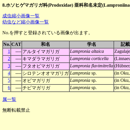
8.ホソヒゲマガリガ科(Prodoxidae) 亜科和名未定(Lamproniinae)
成虫縮小画像一覧
幼虫など縮小画像一覧
No.を押すと登録されている画像が出ます。
No.
CAT
和名
学名
記載
1
----
Lampronia altaica
Zagulaj
アルタイマガリガ
2
----
Lampronia corticella
(Linnaeu
キマダラマガリガ
3
----
Lampronia flavimitrella
(Hübner,
フタオビマガリガ
4
----
Lampronia
sp.
(in Oku,
シロテンオオマガリガ
5
----
Lampronia
sp.
(in Oku,
オビマガリガ
6
----
Lampronia
sp.
(in Oku,
チビマガリガ
属一覧
無断転載禁止