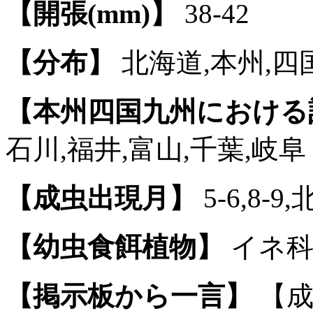
【開張(mm)】
38-42
【分布】
北海道,本州,四
【本州四国九州における
石川,福井,富山,千葉,岐阜
【成虫出現月】
5-6,8-9
【幼虫食餌植物】
イネ科
【掲示板から一言】
【成