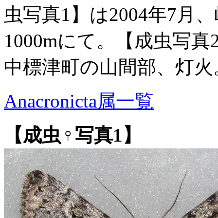
虫写真1】は2004年7
1000mにて。【成虫写真2
中標津町の山間部、灯火
Anacronicta属一覧
【成虫♀写真1】