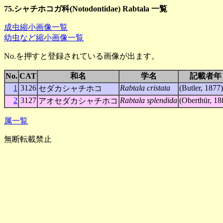
75.シャチホコガ科(Notodontidae) Rabtala 一覧
成虫縮小画像一覧
幼虫など縮小画像一覧
No.を押すと登録されている画像が出ます。
No.
CAT
和名
学名
記載者年
1
3126
Rabtala cristata
(Butler, 1877)
セダカシャチホコ
2
3127
Rabtala splendida
(Oberthür, 18
アオセダカシャチホコ
属一覧
無断転載禁止