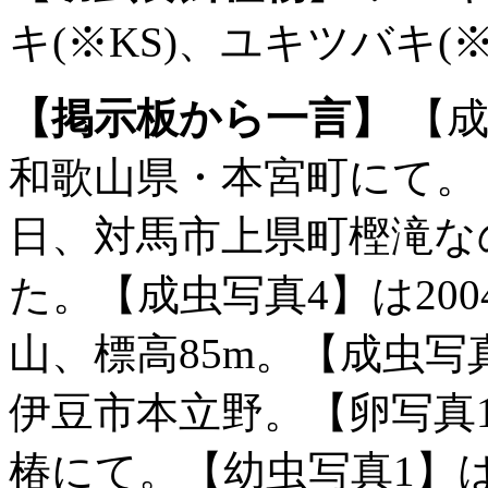
キ(※KS)、ユキツバキ(※NK
【掲示板から一言】
【成
和歌山県・本宮町にて。【成
日、対馬市上県町樫滝な
た。【成虫写真4】は200
山、標高85m。【成虫写真
伊豆市本立野。【卵写真1
椿にて。【幼虫写真1】は2