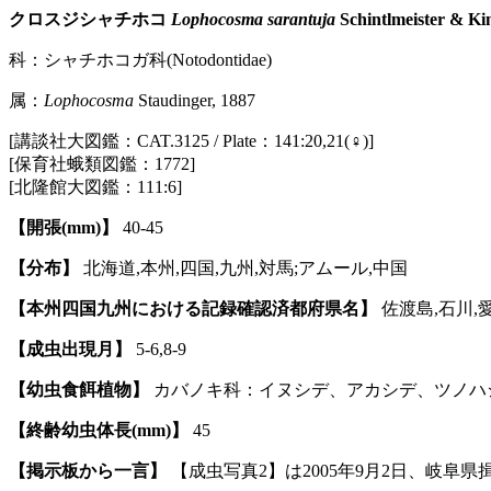
クロスジシャチホコ
Lophocosma sarantuja
Schintlmeister & Kin
科：シャチホコガ科(Notodontidae)
属：
Lophocosma
Staudinger, 1887
[講談社大図鑑：CAT.3125 / Plate：141:20,21(♀)]
[保育社蛾類図鑑：1772]
[北隆館大図鑑：111:6]
【開張(mm)】
40-45
【分布】
北海道,本州,四国,九州,対馬;アムール,中国
【本州四国九州における記録確認済都府県名】
佐渡島,石川,愛
【成虫出現月】
5-6,8-9
【幼虫食餌植物】
カバノキ科：イヌシデ、アカシデ、ツノハシ
【終齢幼虫体長(mm)】
45
【掲示板から一言】
【成虫写真2】は2005年9月2日、岐阜