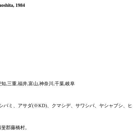
oshita, 1984
知,三重,福井,富山,神奈川,千葉,岐阜
バミ、アサダ(※KD)、クマシデ、サワシバ、ヤシャブシ、ヒメ
県揖斐郡藤橋村。