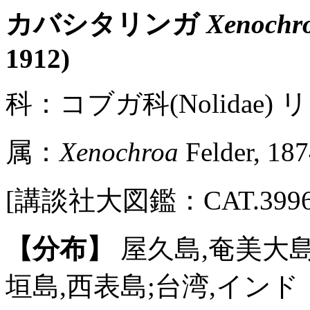
カバシタリンガ
Xenochro
1912)
科：コブガ科(Nolidae) リン
属：
Xenochroa
Felder, 18
[講談社大図鑑：CAT.3996 / P
【分布】
屋久島,奄美大島
垣島,西表島;台湾,インド