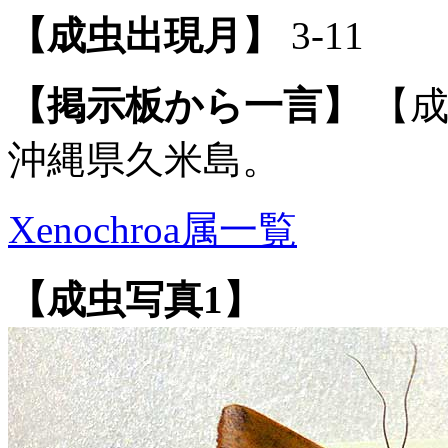
【成虫出現月】
3-11
【掲示板から一言】
【成
沖縄県久米島。
Xenochroa属一覧
【成虫写真1】