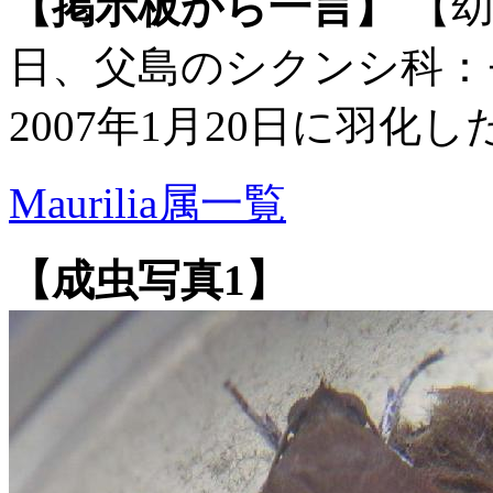
【掲示板から一言】
【幼
日、父島のシクンシ科：
2007年1月20日に羽化
Maurilia属一覧
【成虫写真1】