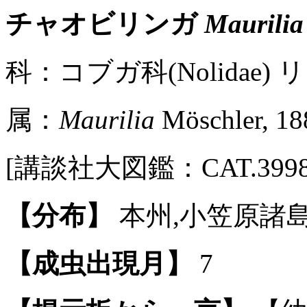
チャオビリンガ
Maurilia
科：コブガ科(Nolidae) リン
属：
Maurilia
Möschler, 18
[講談社大図鑑：CAT.3998 / Pl
【分布】
本州,小笠原諸島
【成虫出現月】
7