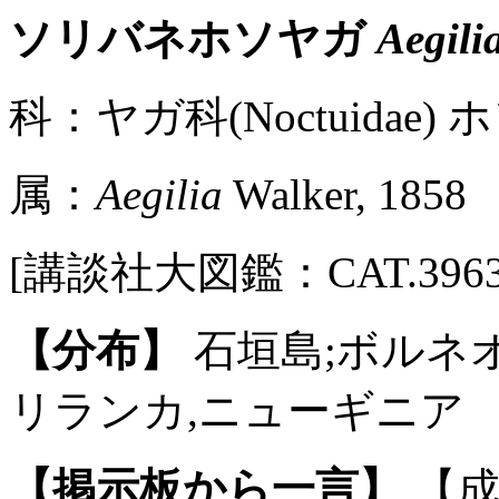
ソリバネホソヤガ
Aegili
科：ヤガ科(Noctuidae) ホソ
属：
Aegilia
Walker, 1858
[講談社大図鑑：CAT.3963
【分布】
石垣島;ボルネオ
リランカ,ニューギニア
【掲示板から一言】
【成