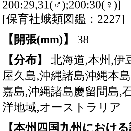
200:29,31(♂);200:30(♀)]
[保育社蛾類図鑑：2227]
【開張(mm)】
38
【分布】
北海道,本州,伊豆
屋久島,沖縄諸島沖縄本島
嘉島,沖縄諸島慶留間島,石
洋地域,オーストラリア
【本州四国九州における