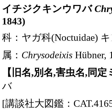
イチジクキンウワバ
Chry
1843)
科：ヤガ科(Noctuidae) キ
属：
Chrysodeixis
Hübner, 
【旧名,別名,害虫名,同
バ
[講談社大図鑑：CAT.4165 /