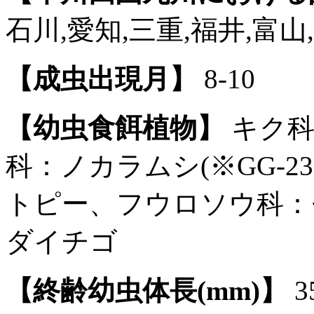
石川,愛知,三重,福井,富山
【成虫出現月】
8-10
【幼虫食餌植物】
キク科
科：ノカラムシ(※GG-2
トピー、フウロソウ科：
ダイチゴ
【終齢幼虫体長(mm)】
3